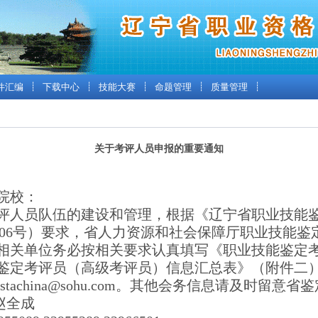
件汇编
┊
下载中心
┊
技能大赛
┊
命题管理
┊
质量管理
┊
关于考评人员申报的重要通知
院校：
人员队伍的建设和管理，根据《辽宁省职业技能
3]106号）要求，省人力资源和社会保障厅职业技能
相关单位务必按相关要求认真填写《职业技能鉴定
鉴定考评员（高级考评员）信息汇总表》（附件二
ostachina@sohu.com
。其他会务信息请及时留意省鉴
赵全成