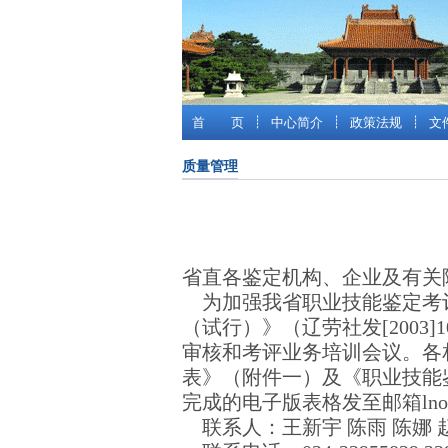
首 页
┊
中心简介
┊
政策法规
┊
文
质量管理
省直各鉴定机构、企业及有关
为加强我省职业技能鉴定考评
（试行）》（辽劳社发[200
审核和考评业务培训会议。各
表》（附件一）及《职业技能
完成的电子版表格发至邮箱
ln
联系人：王新宇 陈雨 陈娜 