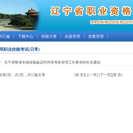
件汇编
┊
下载中心
┊
技能大赛
┊
命题管理
┊
质量管理
┊
用职业技能考试(日常)
关于调整省本级技能鉴定时间等考务管理工作要求的补充通知
当前第2页，共2页，共11篇文章
[首 页]
[上一页]
[下一页]
[尾 页]