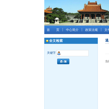
首 页
┊
中心简介
┊
政策法规
┊
文
通
全文检索
关键字