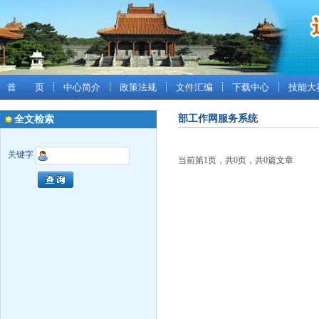
首 页
┊
中心简介
┊
政策法规
┊
文件汇编
┊
下载中心
┊
技能大
部工作网服务系统
全文检索
关键字
当前第1页，共0页，共